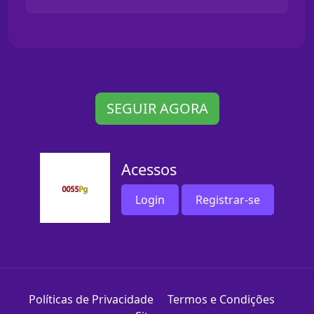
SEGUIR AGORA
Acessos
Login
Registrar-se
Políticas de Privacidade
Termos e Condições