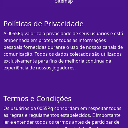
Sitemap
Políticas de Privacidade
A 0055Pg valoriza a privacidade de seus usuários e está
empenhada em proteger todas as informações
pessoais fornecidas durante o uso de nossos canais de
comunicação. Todos os dados coletados são utilizados
exclusivamente para fins de melhoria contínua da
experiência de nossos jogadores.
Termos e Condições
Os usuários da 0055Pg concordam em respeitar todas
as regras e regulamentos estabelecidos. É importante
ler e entender todos os termos antes de participar de