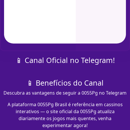
📱 Canal Oficial no Telegram!
📱 Benefícios do Canal
Descubra as vantagens de seguir a 0055Pg no Telegram
A plataforma 0055Pg Brasil é referência em cassinos
interativos — o site oficial da 0055Pg atualiza
diariamente os jogos mais quentes, venha
experimentar agora!