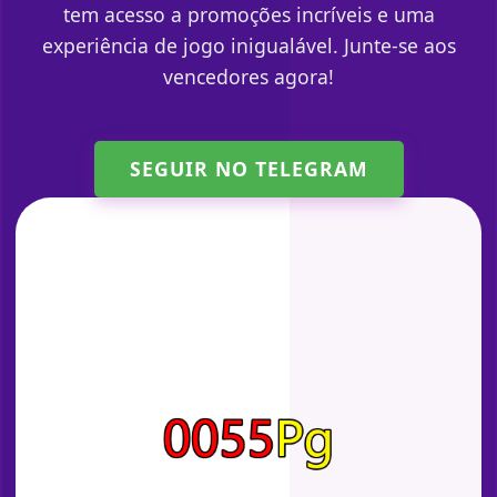
tem acesso a promoções incríveis e uma
experiência de jogo inigualável. Junte-se aos
vencedores agora!
SEGUIR NO TELEGRAM